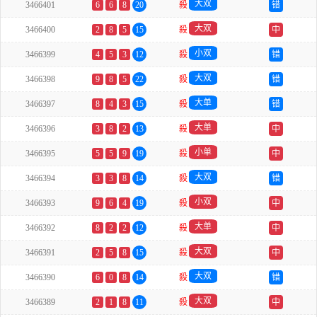
大双
3466401
6
6
8
20
殺
错
大双
3466400
2
8
5
15
殺
中
小双
3466399
4
5
3
12
殺
错
大双
3466398
9
8
5
22
殺
错
大单
3466397
8
4
3
15
殺
错
大单
3466396
3
8
2
13
殺
中
小单
3466395
5
5
9
19
殺
中
大双
3466394
3
3
8
14
殺
错
小双
3466393
9
6
4
19
殺
中
大单
3466392
8
2
2
12
殺
中
大双
3466391
2
5
8
15
殺
中
大双
3466390
6
0
8
14
殺
错
大双
3466389
2
1
8
11
殺
中