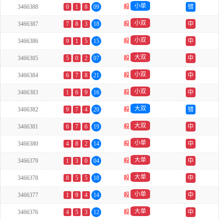
小单
3466388
0
1
8
09
殺
错
小双
3466387
7
8
3
18
殺
中
小双
3466386
9
1
5
15
殺
中
大双
3466385
5
0
2
07
殺
中
小双
3466384
6
7
8
21
殺
中
小双
3466383
1
6
9
16
殺
中
大双
3466382
9
7
4
20
殺
错
大双
3466381
6
7
6
19
殺
中
小单
3466380
4
8
2
14
殺
中
大单
3466379
1
3
0
04
殺
中
大单
3466378
8
5
5
18
殺
中
小单
3466377
1
9
4
14
殺
中
大单
3466376
4
5
3
12
殺
中