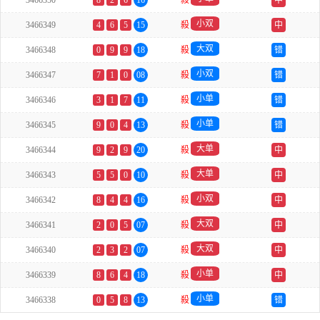
3466350
8
2
6
16
殺
中
小双
3466349
4
6
5
15
殺
中
大双
3466348
0
9
9
18
殺
错
小双
3466347
7
1
0
08
殺
错
小单
3466346
3
1
7
11
殺
错
小单
3466345
9
0
4
13
殺
错
大单
3466344
9
2
9
20
殺
中
大单
3466343
5
5
0
10
殺
中
小双
3466342
8
4
4
16
殺
中
大双
3466341
2
0
5
07
殺
中
大双
3466340
2
3
2
07
殺
中
小单
3466339
8
6
4
18
殺
中
小单
3466338
0
5
8
13
殺
错