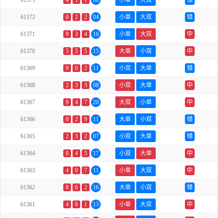
61373
4
1
1
06
小单
大双
错
61372
0
2
2
04
小单
大双
错
61371
9
3
4
16
小单
大双
中
61370
5
5
5
15
大单
小双
中
61369
9
0
2
11
小双
大单
错
61368
2
3
3
08
小双
大单
中
61367
9
4
7
20
大双
小单
中
61366
0
2
9
11
大单
小双
错
61365
2
3
2
07
小双
大单
错
61364
8
4
5
17
小双
大单
中
61363
4
0
7
11
小单
大双
中
61362
8
6
2
16
大单
小双
错
61361
4
8
1
13
小单
大双
中