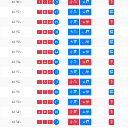
61360
1
2
6
09
小单
大双
中
61359
3
6
6
15
小单
大双
错
61358
9
6
4
19
小双
大单
中
61357
8
6
6
20
大单
小双
错
61356
6
4
9
19
大双
小单
错
61355
0
8
6
14
小双
大单
错
61354
4
4
8
16
小单
大双
中
61353
9
8
8
25
大双
小单
错
61352
0
5
0
05
小单
大双
中
61351
3
7
8
18
小双
大单
错
61350
9
3
5
17
小双
大单
中
61349
4
0
6
10
小双
大单
中
61348
2
1
0
03
小单
大双
中