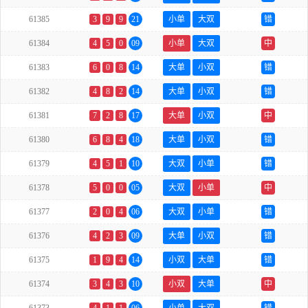
61385
3
9
9
21
小单
大双
错
61384
4
5
0
09
小单
大双
中
61383
6
0
8
14
大单
小双
错
61382
4
8
2
14
大单
小双
错
61381
7
2
8
17
大单
小双
中
61380
6
8
4
18
大单
小双
错
61379
4
5
1
10
大双
小单
错
61378
5
0
0
05
大双
小单
中
61377
2
0
4
06
大双
小单
错
61376
4
2
3
09
大单
小双
错
61375
1
9
4
14
小双
大单
错
61374
3
4
3
10
小双
大单
中