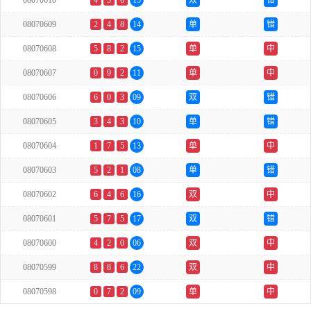
08070610
4
5
6
15
双
错
08070609
2
4
8
14
单
错
08070608
5
8
2
15
单
中
08070607
0
9
2
11
单
中
08070606
6
0
3
09
双
错
08070605
3
4
3
10
单
错
08070604
1
7
5
13
单
中
08070603
5
2
1
08
单
错
08070602
6
4
6
16
双
中
08070601
5
7
5
17
双
错
08070600
4
2
0
06
双
中
08070599
8
8
6
22
双
中
08070598
0
7
2
09
单
中