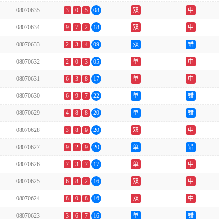
08070635
3
0
5
08
双
中
08070634
9
7
2
18
双
中
08070633
2
3
4
09
双
错
08070632
2
0
3
05
单
中
08070631
6
3
8
17
单
中
08070630
6
9
7
22
单
错
08070629
4
8
8
20
单
错
08070628
3
8
9
20
双
中
08070627
9
2
9
20
单
错
08070626
7
3
7
17
单
中
08070625
6
8
2
16
双
中
08070624
8
0
8
16
双
中
08070623
3
6
7
16
单
错