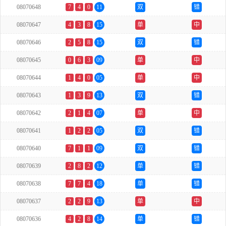
08070648
7
4
0
11
双
错
08070647
4
3
8
15
单
中
08070646
2
5
8
15
双
错
08070645
0
6
3
09
单
中
08070644
1
4
0
05
单
中
08070643
1
3
9
13
双
错
08070642
2
1
4
07
单
中
08070641
1
2
2
05
双
错
08070640
7
1
1
09
双
错
08070639
2
8
2
12
单
错
08070638
7
7
4
18
单
错
08070637
2
2
9
13
单
中
08070636
4
2
8
14
单
错