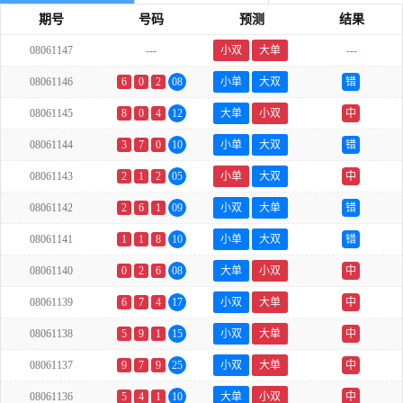
期号
号码
预测
结果
08061147
---
小双
大单
---
08061146
6
0
2
08
小单
大双
错
08061145
8
0
4
12
大单
小双
中
08061144
3
7
0
10
小单
大双
错
08061143
2
1
2
05
小单
大双
中
08061142
2
6
1
09
小双
大单
错
08061141
1
1
8
10
小单
大双
错
08061140
0
2
6
08
大单
小双
中
08061139
6
7
4
17
小双
大单
中
08061138
5
9
1
15
小双
大单
中
08061137
9
7
9
25
小双
大单
中
08061136
5
4
1
10
大单
小双
中