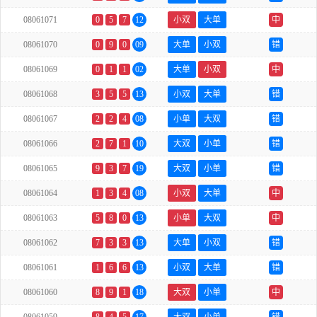
08061071
0
5
7
12
小双
大单
中
08061070
0
9
0
09
大单
小双
错
08061069
0
1
1
02
大单
小双
中
08061068
3
5
5
13
小双
大单
错
08061067
2
2
4
08
小单
大双
错
08061066
2
7
1
10
大双
小单
错
08061065
9
3
7
19
大双
小单
错
08061064
1
3
4
08
小双
大单
中
08061063
5
8
0
13
小单
大双
中
08061062
7
3
3
13
大单
小双
错
08061061
1
6
6
13
小双
大单
错
08061060
8
9
1
18
大双
小单
中