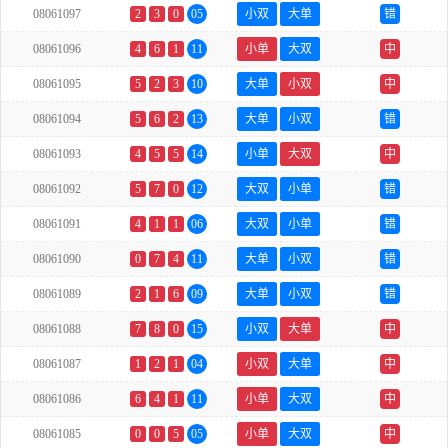
08061097
2
3
0
05
小双
大单
错
08061096
4
6
1
11
小单
大双
中
08061095
5
2
3
10
大单
小双
中
08061094
5
6
2
13
大单
小双
错
08061093
4
5
5
14
小单
大双
中
08061092
5
7
0
12
大双
小单
错
08061091
4
1
1
06
大双
小单
错
08061090
0
7
4
11
大单
小双
错
08061089
2
1
6
09
大单
小双
错
08061088
7
8
0
15
小双
大单
中
08061087
1
2
1
04
小双
大单
中
08061086
6
4
1
11
小单
大双
中
08061085
0
0
5
05
小单
大双
中