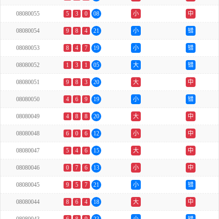
08080055
5
3
0
08
小
中
08080054
9
8
4
21
小
错
08080053
8
4
7
19
小
错
08080052
1
3
1
05
大
错
08080051
9
8
3
20
大
中
08080050
4
6
9
19
小
错
08080049
4
8
8
20
大
中
08080048
6
0
6
12
小
中
08080047
5
4
6
15
大
中
08080046
0
7
6
13
小
中
08080045
9
5
7
21
小
错
08080044
8
6
4
18
大
中