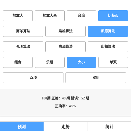
加拿大
加拿大西
台湾
比特币
商羊算法
枭雄算法
夙愿算法
孔明算法
白泽算法
山魈算法
组合
杀组
大小
单双
双项
双组
100期 正确：48 期 错误：52 期
正确率：48%
预测
走势
统计