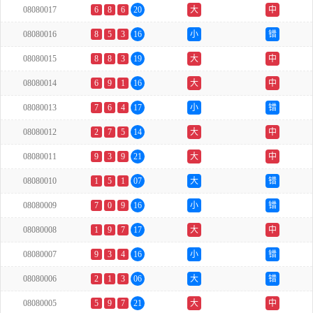
08080017
6
8
6
20
大
中
08080016
8
5
3
16
小
错
08080015
8
8
3
19
大
中
08080014
6
9
1
16
大
中
08080013
7
6
4
17
小
错
08080012
2
7
5
14
大
中
08080011
9
3
9
21
大
中
08080010
1
5
1
07
大
错
08080009
7
0
9
16
小
错
08080008
1
9
7
17
大
中
08080007
9
3
4
16
小
错
08080006
2
1
3
06
大
错
08080005
5
9
7
21
大
中