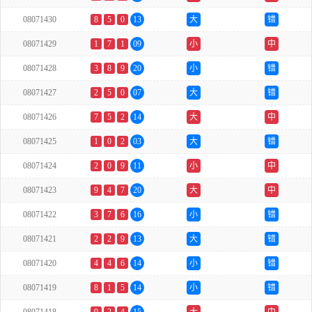
08071430
8
5
0
13
大
错
08071429
1
7
1
09
小
中
08071428
3
8
9
20
小
错
08071427
2
5
0
07
大
错
08071426
7
5
2
14
大
中
08071425
1
0
2
03
大
错
08071424
2
0
9
11
小
中
08071423
9
4
7
20
大
中
08071422
3
7
6
16
小
错
08071421
2
2
9
13
大
错
08071420
4
4
6
14
小
错
08071419
8
1
5
14
小
错