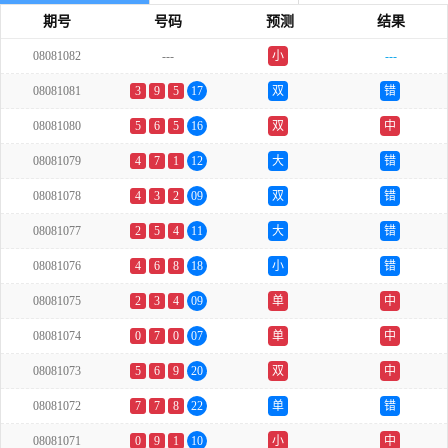
期号
号码
预测
结果
08081082
---
小
---
08081081
3
9
5
17
双
错
08081080
5
6
5
16
双
中
08081079
4
7
1
12
大
错
08081078
4
3
2
09
双
错
08081077
2
5
4
11
大
错
08081076
4
6
8
18
小
错
08081075
2
3
4
09
单
中
08081074
0
7
0
07
单
中
08081073
5
6
9
20
双
中
08081072
7
7
8
22
单
错
08081071
0
9
1
10
小
中