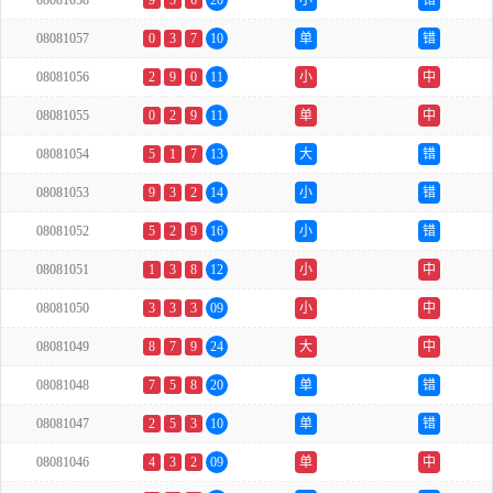
08081058
9
5
6
20
小
错
08081057
0
3
7
10
单
错
08081056
2
9
0
11
小
中
08081055
0
2
9
11
单
中
08081054
5
1
7
13
大
错
08081053
9
3
2
14
小
错
08081052
5
2
9
16
小
错
08081051
1
3
8
12
小
中
08081050
3
3
3
09
小
中
08081049
8
7
9
24
大
中
08081048
7
5
8
20
单
错
08081047
2
5
3
10
单
错
08081046
4
3
2
09
单
中