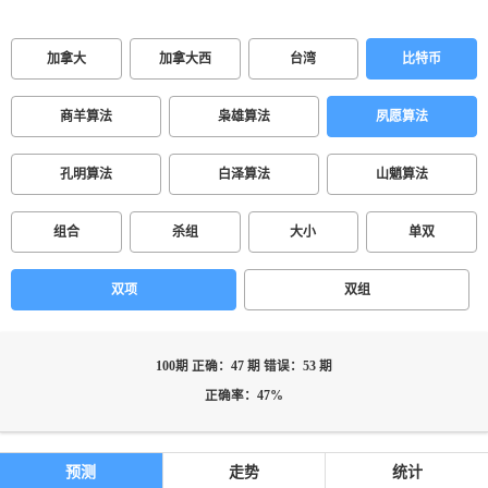
加拿大
加拿大西
台湾
比特币
商羊算法
枭雄算法
夙愿算法
孔明算法
白泽算法
山魈算法
组合
杀组
大小
单双
双项
双组
100期 正确：47 期 错误：53 期
正确率：47%
预测
走势
统计