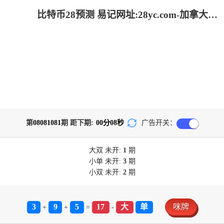
比特币28预测 易记网址:28yc.com-加拿大PC预测网-加拿大2.8预测|神测在线预测pc|pc加拿大预测开奖_专注研究加拿大预测!
第
08081081
期 距下期:
00
分
08
秒
广告开关：
大双
未开:
1
期
小单
未开:
3
期
小双
未开:
2
期
3
9
5
17
大
单
咪牌
+
+
=
-