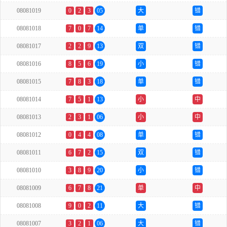
08081019
0
2
3
05
大
错
08081018
7
0
7
14
单
错
08081017
2
2
9
13
双
错
08081016
8
5
6
19
小
错
08081015
7
8
3
18
单
错
08081014
7
5
1
13
小
中
08081013
2
3
1
06
小
中
08081012
0
4
4
08
单
错
08081011
6
7
2
15
双
错
08081010
3
8
9
20
小
错
08081009
6
7
8
21
单
中
08081008
9
0
2
11
大
错
08081007
3
2
1
06
大
错