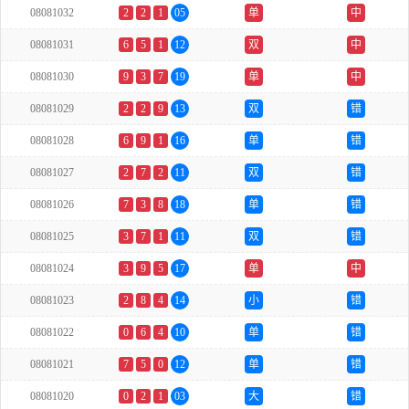
08081032
2
2
1
05
单
中
08081031
6
5
1
12
双
中
08081030
9
3
7
19
单
中
08081029
2
2
9
13
双
错
08081028
6
9
1
16
单
错
08081027
2
7
2
11
双
错
08081026
7
3
8
18
单
错
08081025
3
7
1
11
双
错
08081024
3
9
5
17
单
中
08081023
2
8
4
14
小
错
08081022
0
6
4
10
单
错
08081021
7
5
0
12
单
错
08081020
0
2
1
03
大
错