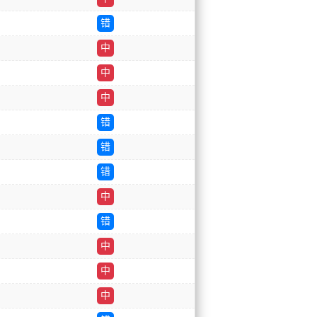
错
中
中
中
错
错
错
中
错
中
中
中