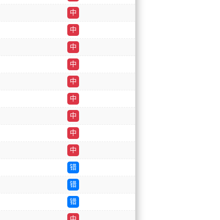
中
中
中
中
中
中
中
中
中
错
错
错
中