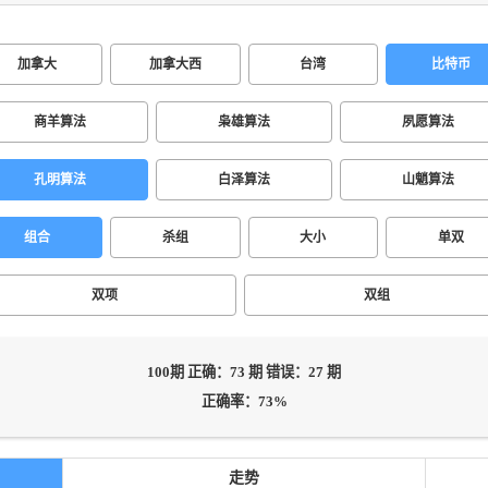
加拿大
加拿大西
台湾
比特币
商羊算法
枭雄算法
夙愿算法
孔明算法
白泽算法
山魈算法
组合
杀组
大小
单双
双项
双组
100期 正确：73 期 错误：27 期
正确率：73%
走势