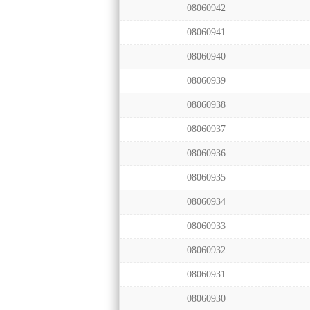
08060942
08060941
08060940
08060939
08060938
08060937
08060936
08060935
08060934
08060933
08060932
08060931
08060930