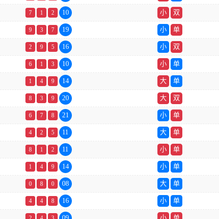
10
小
双
7
1
2
19
小
单
9
3
7
16
小
双
2
9
5
10
小
单
6
1
3
14
大
单
1
4
9
20
大
双
8
3
9
21
小
单
6
7
8
11
大
单
4
2
5
11
小
单
8
1
2
14
小
单
1
4
9
08
大
单
0
8
0
16
小
单
4
4
8
09
小
单
2
4
3