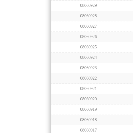
08060929
08060928
08060927
08060926
08060925
08060924
08060923
08060922
08060921
08060920
08060919
08060918
08060917