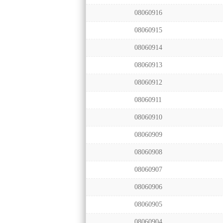
08060916
08060915
08060914
08060913
08060912
08060911
08060910
08060909
08060908
08060907
08060906
08060905
08060904