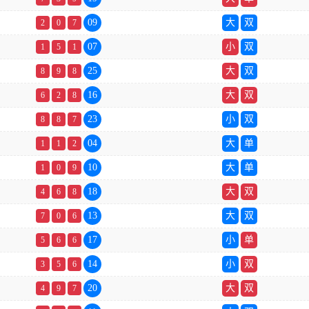
09
大
双
2
0
7
07
小
双
1
5
1
25
大
双
8
9
8
16
大
双
6
2
8
23
小
双
8
8
7
04
大
单
1
1
2
10
大
单
1
0
9
18
大
双
4
6
8
13
大
双
7
0
6
17
小
单
5
6
6
14
小
双
3
5
6
20
大
双
4
9
7