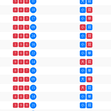
11
大
双
5
6
0
18
小
双
8
8
2
17
小
单
8
6
3
09
小
双
2
2
5
24
小
双
7
8
9
16
小
双
1
9
6
22
小
单
7
6
9
14
大
双
9
1
4
16
小
单
8
1
7
09
大
单
4
0
5
15
大
双
2
8
5
14
小
单
4
8
2
21
小
双
3
9
9