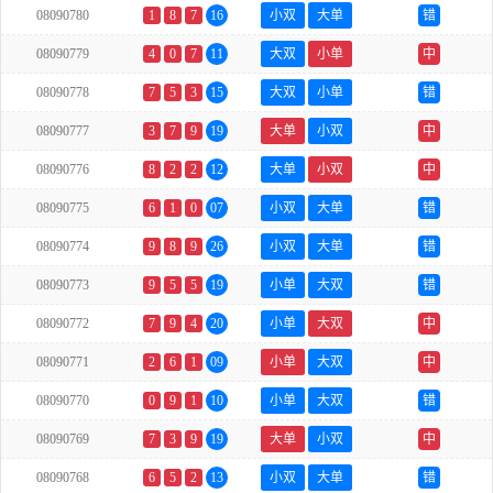
08090780
1
8
7
16
小双
大单
错
08090779
4
0
7
11
大双
小单
中
08090778
7
5
3
15
大双
小单
错
08090777
3
7
9
19
大单
小双
中
08090776
8
2
2
12
大单
小双
中
08090775
6
1
0
07
小双
大单
错
08090774
9
8
9
26
小双
大单
错
08090773
9
5
5
19
小单
大双
错
08090772
7
9
4
20
小单
大双
中
08090771
2
6
1
09
小单
大双
中
08090770
0
9
1
10
小单
大双
错
08090769
7
3
9
19
大单
小双
中
08090768
6
5
2
13
小双
大单
错