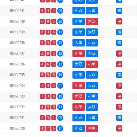
08090742
9
2
2
13
小双
大单
错
08090741
3
4
2
09
小双
大单
错
08090740
6
9
5
20
小单
大双
中
08090739
6
3
6
15
小单
大双
错
08090738
5
3
5
13
大单
小双
错
08090737
2
9
2
13
小单
大双
中
08090736
4
6
3
13
大双
小单
中
08090735
6
5
8
19
小单
大双
错
08090734
1
4
2
07
小单
大双
中
08090733
7
3
8
18
大双
小单
中
08090732
4
9
0
13
小单
大双
中
08090731
5
3
1
09
小双
大单
错
08090730
4
7
6
17
小双
大单
中