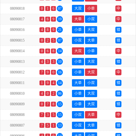
08090818
0
1
6
07
大双
小单
中
08090817
4
6
9
19
大单
小双
中
08090816
4
8
9
21
小单
大双
错
08090815
0
2
5
07
小双
大单
错
08090814
0
6
8
14
大双
小单
中
08090813
4
3
3
10
小单
大双
错
08090812
7
9
0
16
小单
大双
中
08090811
1
9
4
14
大单
小双
错
08090810
4
0
2
06
小单
大双
错
08090809
0
7
8
15
小单
大双
错
08090808
7
3
5
15
小双
大单
中
08090807
7
5
1
13
小双
大单
错