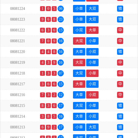
08081224
1
0
5
06
小单
大双
错
08081223
9
6
8
23
小单
大双
错
08081222
6
3
6
15
小双
大单
中
08081221
7
0
9
16
大双
小单
中
08081220
4
4
8
16
大单
小双
错
08081219
4
3
9
16
大双
小单
中
08081218
1
3
3
07
大双
小单
中
08081217
3
6
6
15
大单
小双
中
08081216
7
3
2
12
大单
小双
中
08081215
8
3
6
17
大双
小单
错
08081214
3
8
5
16
大单
小双
错
08081213
6
9
2
17
小单
大双
错