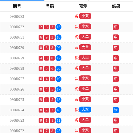
期号
号码
预测
结果
小双
08060733
---
殺
---
小双
08060732
2
8
3
13
殺
中
大单
08060731
6
9
3
18
殺
中
大单
08060730
0
3
3
06
殺
中
大单
08060729
4
8
0
12
殺
中
大单
08060728
9
5
6
20
殺
中
小双
08060727
6
4
9
19
殺
中
小单
08060726
8
4
5
17
殺
中
小双
08060725
9
4
5
18
殺
中
大双
08060724
8
7
3
18
殺
错
大单
08060723
9
1
1
11
殺
中
小双
08060722
8
7
8
23
殺
中