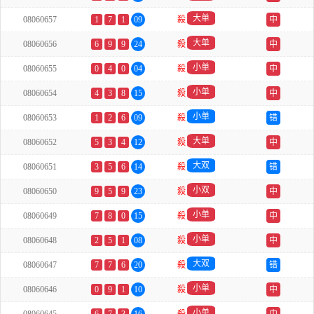
大单
08060657
1
7
1
09
殺
中
大单
08060656
6
9
9
24
殺
中
小单
08060655
0
4
0
04
殺
中
小单
08060654
4
3
8
15
殺
中
小单
08060653
1
2
6
09
殺
错
大单
08060652
5
3
4
12
殺
中
大双
08060651
3
5
6
14
殺
错
小双
08060650
9
5
9
23
殺
中
小单
08060649
7
8
0
15
殺
中
小单
08060648
2
5
1
08
殺
中
大双
08060647
7
7
6
20
殺
错
小单
08060646
0
9
1
10
殺
中
小单