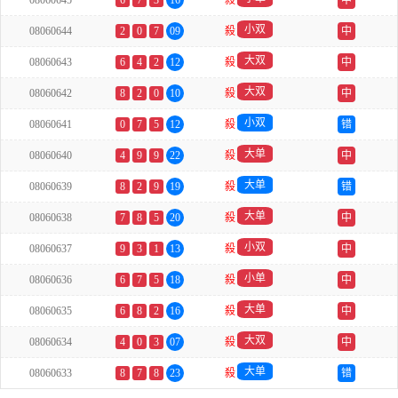
08060645
6
7
3
16
殺
中
小双
08060644
2
0
7
09
殺
中
大双
08060643
6
4
2
12
殺
中
大双
08060642
8
2
0
10
殺
中
小双
08060641
0
7
5
12
殺
错
大单
08060640
4
9
9
22
殺
中
大单
08060639
8
2
9
19
殺
错
大单
08060638
7
8
5
20
殺
中
小双
08060637
9
3
1
13
殺
中
小单
08060636
6
7
5
18
殺
中
大单
08060635
6
8
2
16
殺
中
大双
08060634
4
0
3
07
殺
中
大单
08060633
8
7
8
23
殺
错