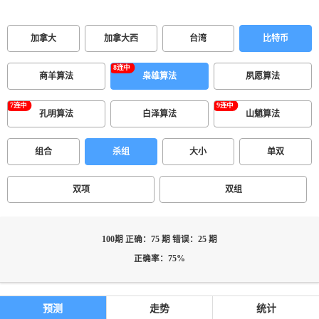
加拿大
加拿大西
台湾
比特币
商羊算法
枭雄算法
夙愿算法
孔明算法
白泽算法
山魈算法
组合
杀组
大小
单双
双项
双组
100期 正确：75 期 错误：25 期
正确率：75%
预测
走势
统计