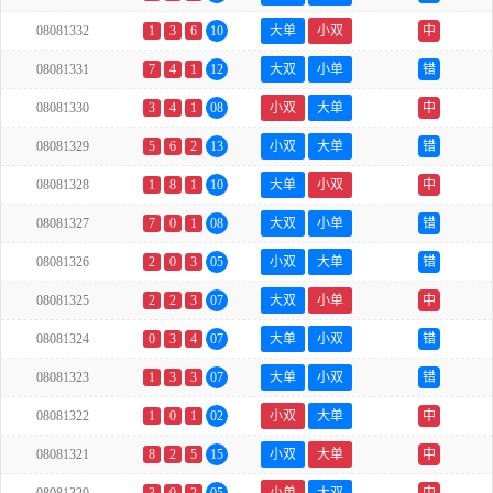
08081332
1
3
6
10
大单
小双
中
08081331
7
4
1
12
大双
小单
错
08081330
3
4
1
08
小双
大单
中
08081329
5
6
2
13
小双
大单
错
08081328
1
8
1
10
大单
小双
中
08081327
7
0
1
08
大双
小单
错
08081326
2
0
3
05
小双
大单
错
08081325
2
2
3
07
大双
小单
中
08081324
0
3
4
07
大单
小双
错
08081323
1
3
3
07
大单
小双
错
08081322
1
0
1
02
小双
大单
中
08081321
8
2
5
15
小双
大单
中