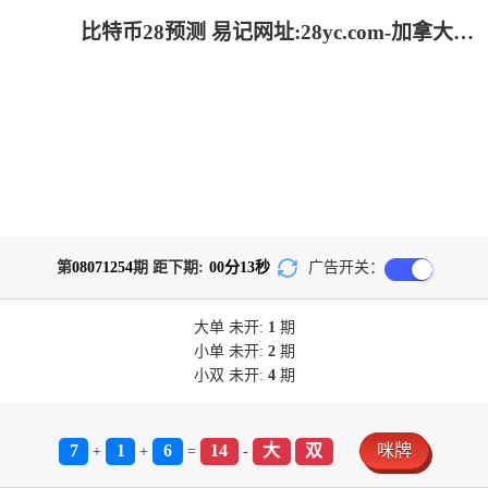
比特币28预测 易记网址:28yc.com-加拿大PC预测网-加拿大2.8预测|神测在线预测pc|pc加拿大预测开奖_专注研究加拿大预测!
第
08071254
期 距下期:
00
分
13
秒
广告开关：
大单
未开:
1
期
小单
未开:
2
期
小双
未开:
4
期
7
1
6
14
大
双
咪牌
+
+
=
-