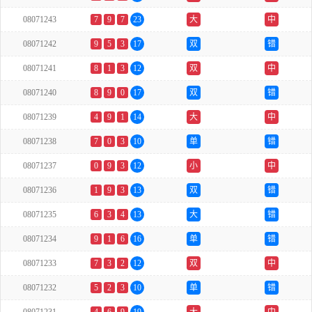
08071243
7
9
7
23
大
中
08071242
9
5
3
17
双
错
08071241
8
1
3
12
双
中
08071240
8
9
0
17
双
错
08071239
4
9
1
14
大
中
08071238
7
0
3
10
单
错
08071237
0
9
3
12
小
中
08071236
1
9
3
13
双
错
08071235
6
3
4
13
大
错
08071234
9
1
6
16
单
错
08071233
7
3
2
12
双
中
08071232
5
2
3
10
单
错