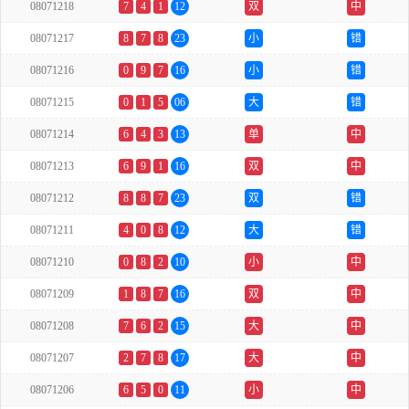
08071218
7
4
1
12
双
中
08071217
8
7
8
23
小
错
08071216
0
9
7
16
小
错
08071215
0
1
5
06
大
错
08071214
6
4
3
13
单
中
08071213
6
9
1
16
双
中
08071212
8
8
7
23
双
错
08071211
4
0
8
12
大
错
08071210
0
8
2
10
小
中
08071209
1
8
7
16
双
中
08071208
7
6
2
15
大
中
08071207
2
7
8
17
大
中
08071206
6
5
0
11
小
中