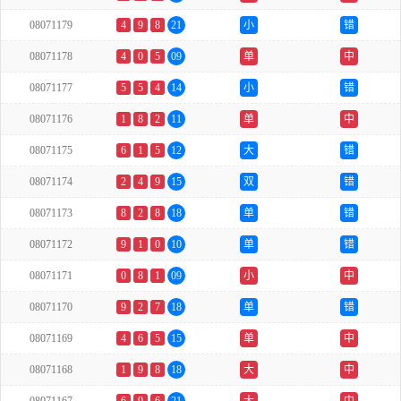
08071179
4
9
8
21
小
错
08071178
4
0
5
09
单
中
08071177
5
5
4
14
小
错
08071176
1
8
2
11
单
中
08071175
6
1
5
12
大
错
08071174
2
4
9
15
双
错
08071173
8
2
8
18
单
错
08071172
9
1
0
10
单
错
08071171
0
8
1
09
小
中
08071170
9
2
7
18
单
错
08071169
4
6
5
15
单
中
08071168
1
9
8
18
大
中