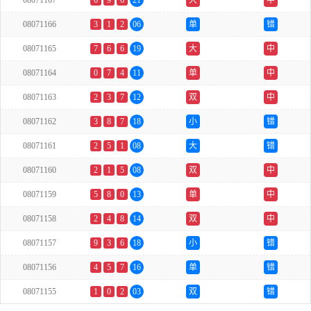
08071167
6
9
6
21
大
中
08071166
3
1
2
06
单
错
08071165
7
6
6
19
大
中
08071164
0
7
4
11
单
中
08071163
2
3
7
12
双
中
08071162
3
8
7
18
小
错
08071161
2
5
1
08
大
错
08071160
2
1
5
08
双
中
08071159
5
8
0
13
单
中
08071158
2
4
8
14
双
中
08071157
9
3
6
18
小
错
08071156
4
5
7
16
单
错
08071155
1
0
2
03
双
错