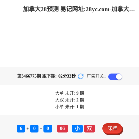
加拿大28预测 易记网址:28yc.com-加拿大PC预测网-加拿大2.8预测|神测在线预测pc|pc加拿大预测开奖_专注研究加拿大预测!
第
3466775
期 距下期:
02
分
32
秒
广告开关：
大单
未开:
9
期
大双
未开:
2
期
小单
未开:
1
期
6
0
0
06
小
双
咪牌
+
+
=
-