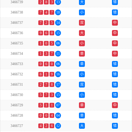
3466739
2
8
3
13
大
错
3466738
7
4
7
18
小
错
3466737
7
2
5
14
双
中
3466736
9
6
0
15
大
中
3466735
1
0
5
06
小
中
3466734
1
3
7
11
单
中
3466733
0
6
0
06
单
错
3466732
6
1
9
16
小
错
3466731
2
7
8
17
双
错
3466730
5
7
3
15
小
错
3466729
5
1
1
07
单
中
3466728
0
0
4
04
单
错
3466727
4
2
6
12
大
错