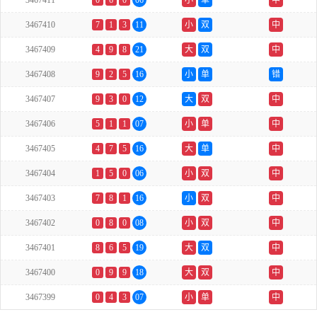
3467411
0
6
0
06
小
单
中
3467410
7
1
3
11
小
双
中
3467409
4
9
8
21
大
双
中
3467408
9
2
5
16
小
单
错
3467407
9
3
0
12
大
双
中
3467406
5
1
1
07
小
单
中
3467405
4
7
5
16
大
单
中
3467404
1
5
0
06
小
双
中
3467403
7
8
1
16
小
双
中
3467402
0
8
0
08
小
双
中
3467401
8
6
5
19
大
双
中
3467400
0
9
9
18
大
双
中
3467399
0
4
3
07
小
单
中