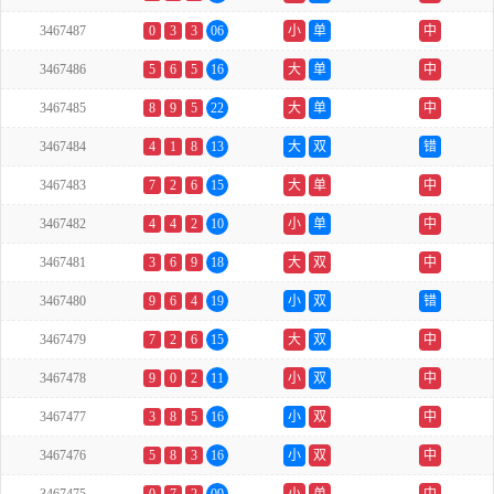
3467487
0
3
3
06
小
单
中
3467486
5
6
5
16
大
单
中
3467485
8
9
5
22
大
单
中
3467484
4
1
8
13
大
双
错
3467483
7
2
6
15
大
单
中
3467482
4
4
2
10
小
单
中
3467481
3
6
9
18
大
双
中
3467480
9
6
4
19
小
双
错
3467479
7
2
6
15
大
双
中
3467478
9
0
2
11
小
双
中
3467477
3
8
5
16
小
双
中
3467476
5
8
3
16
小
双
中