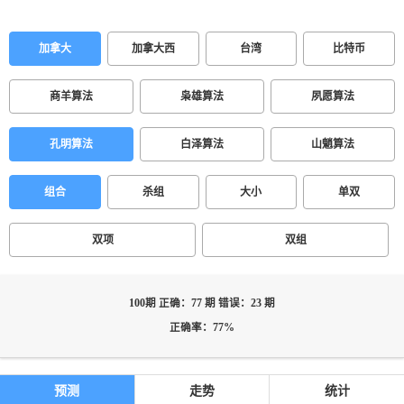
加拿大
加拿大西
台湾
比特币
商羊算法
枭雄算法
夙愿算法
孔明算法
白泽算法
山魈算法
组合
杀组
大小
单双
双项
双组
100期 正确：77 期 错误：23 期
正确率：77%
预测
走势
统计