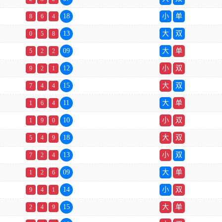
18
小
单
8
6
4
13
大
双
0
5
8
09
大
单
5
2
2
12
小
双
9
2
1
15
大
双
7
4
4
11
大
单
1
6
4
10
小
双
1
9
0
18
大
双
5
4
9
13
小
双
7
2
4
09
大
单
1
2
6
14
小
双
9
4
1
15
大
单
2
4
9