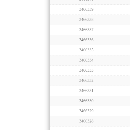
3466339
3466338
3466337
3466336
3466335
3466334
3466333
3466332
3466331
3466330
3466329
3466328