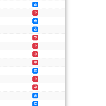
错
中
错
错
中
中
中
中
错
中
中
错
错