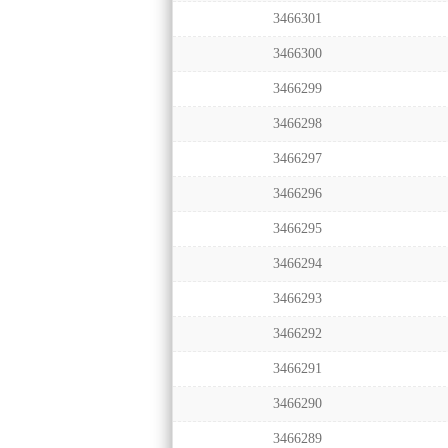
3466301
3466300
3466299
3466298
3466297
3466296
3466295
3466294
3466293
3466292
3466291
3466290
3466289