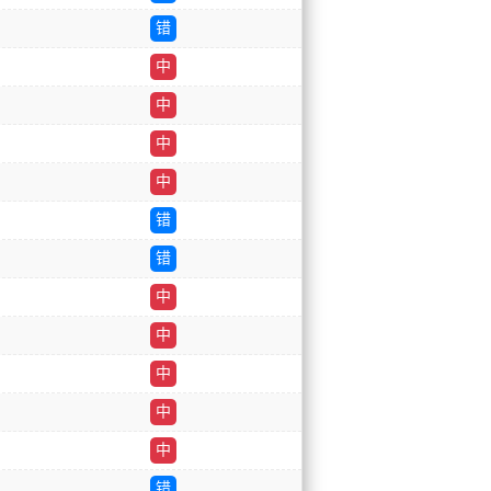
错
中
中
中
中
错
错
中
中
中
中
中
错