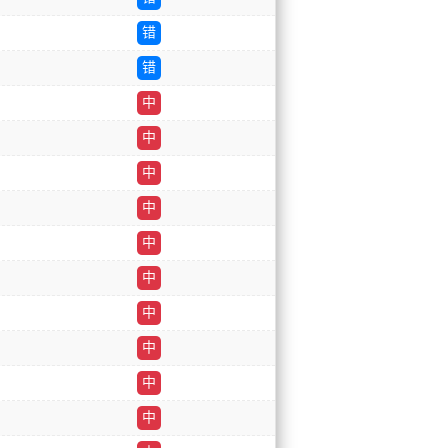
错
错
中
中
中
中
中
中
中
中
中
中