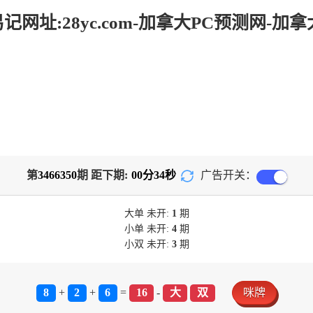
第
3466350
期 距下期:
00
分
34
秒
广告开关：
大单
未开:
1
期
小单
未开:
4
期
小双
未开:
3
期
8
+
2
+
6
=
16
-
大
双
咪牌