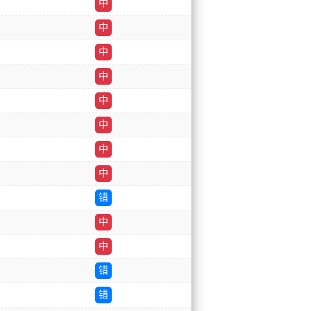
中
中
中
中
中
中
中
中
错
中
中
错
错