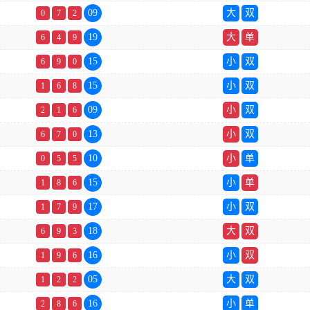
09
大
双
0
7
2
19
大
单
6
4
9
15
小
双
6
9
0
15
小
双
1
6
8
09
小
双
2
1
6
13
小
双
6
7
0
10
小
单
0
5
5
15
小
单
1
8
6
17
小
双
1
7
9
18
大
双
6
9
3
16
小
双
1
9
6
05
大
双
1
2
2
16
小
单
2
8
6