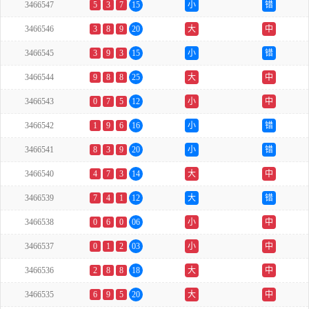
3466547
5
3
7
15
小
错
3466546
3
8
9
20
大
中
3466545
3
9
3
15
小
错
3466544
9
8
8
25
大
中
3466543
0
7
5
12
小
中
3466542
1
9
6
16
小
错
3466541
8
3
9
20
小
错
3466540
4
7
3
14
大
中
3466539
7
4
1
12
大
错
3466538
0
6
0
06
小
中
3466537
0
1
2
03
小
中
3466536
2
8
8
18
大
中
3466535
6
9
5
20
大
中