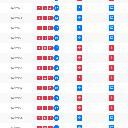
3466572
5
3
4
12
大
错
3466571
4
1
9
14
小
错
3466570
0
2
0
02
大
错
3466569
4
3
9
16
小
错
3466568
1
0
6
07
小
中
3466567
2
1
1
04
小
中
3466566
1
2
1
04
小
中
3466565
6
4
9
19
大
中
3466564
8
2
6
16
小
错
3466563
1
1
7
09
小
中
3466562
3
7
2
12
小
中
3466561
5
6
5
16
小
错