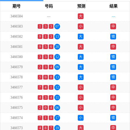
期号
号码
预测
结果
3466584
---
大
---
单
3466583
1
3
3
07
小
中
3466582
9
1
3
13
大
错
3466581
9
5
6
20
大
中
3466580
3
3
6
12
大
错
3466579
2
3
4
09
大
错
3466578
5
0
8
13
大
错
3466577
7
4
1
12
小
中
3466576
4
3
4
11
小
中
3466575
2
0
4
06
小
中
3466574
7
1
9
17
小
错
3466573
4
8
7
19
大
中