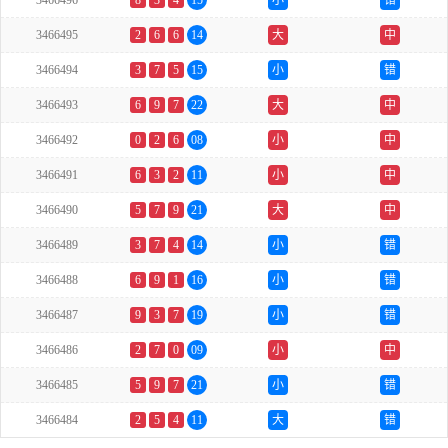
3466496
8
3
4
15
小
错
3466495
2
6
6
14
大
中
3466494
3
7
5
15
小
错
3466493
6
9
7
22
大
中
3466492
0
2
6
08
小
中
3466491
6
3
2
11
小
中
3466490
5
7
9
21
大
中
3466489
3
7
4
14
小
错
3466488
6
9
1
16
小
错
3466487
9
3
7
19
小
错
3466486
2
7
0
09
小
中
3466485
5
9
7
21
小
错
3466484
2
5
4
11
大
错