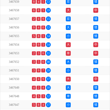
3467659
8
4
1
13
双
错
3467658
6
8
5
19
大
中
3467657
2
4
9
15
双
错
3467656
9
4
0
13
大
错
3467655
5
8
1
14
小
错
3467654
0
9
5
14
大
中
3467653
2
3
6
11
单
中
3467652
3
5
0
08
大
错
3467651
3
9
7
19
小
错
3467650
4
4
9
17
大
中
3467649
4
2
4
10
大
错
3467648
4
5
3
12
单
错
3467647
5
8
4
17
小
错