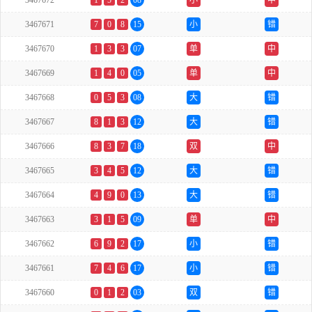
3467672
1
5
2
08
小
中
3467671
7
0
8
15
小
错
3467670
1
3
3
07
单
中
3467669
1
4
0
05
单
中
3467668
0
5
3
08
大
错
3467667
8
1
3
12
大
错
3467666
8
3
7
18
双
中
3467665
3
4
5
12
大
错
3467664
4
9
0
13
大
错
3467663
3
1
5
09
单
中
3467662
6
9
2
17
小
错
3467661
7
4
6
17
小
错
3467660
0
1
2
03
双
错