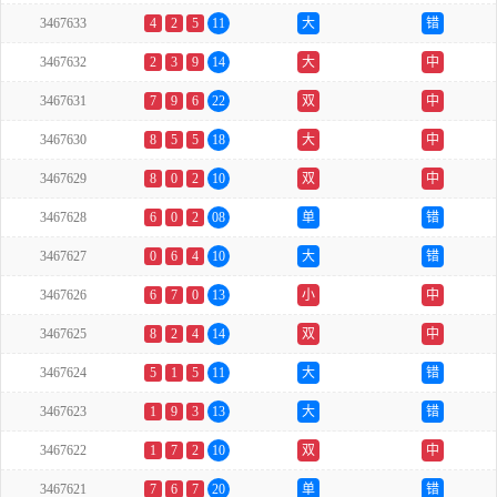
3467633
4
2
5
11
大
错
3467632
2
3
9
14
大
中
3467631
7
9
6
22
双
中
3467630
8
5
5
18
大
中
3467629
8
0
2
10
双
中
3467628
6
0
2
08
单
错
3467627
0
6
4
10
大
错
3467626
6
7
0
13
小
中
3467625
8
2
4
14
双
中
3467624
5
1
5
11
大
错
3467623
1
9
3
13
大
错
3467622
1
7
2
10
双
中
3467621
7
6
7
20
单
错