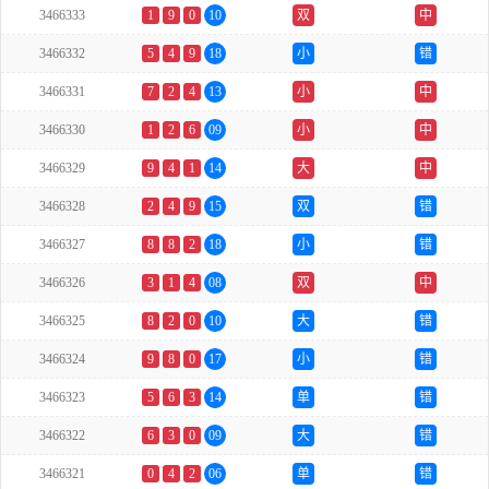
3466333
1
9
0
10
双
中
3466332
5
4
9
18
小
错
3466331
7
2
4
13
小
中
3466330
1
2
6
09
小
中
3466329
9
4
1
14
大
中
3466328
2
4
9
15
双
错
3466327
8
8
2
18
小
错
3466326
3
1
4
08
双
中
3466325
8
2
0
10
大
错
3466324
9
8
0
17
小
错
3466323
5
6
3
14
单
错
3466322
6
3
0
09
大
错
3466321
0
4
2
06
单
错