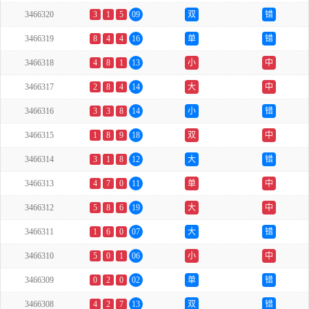
3466320
3
1
5
09
双
错
3466319
8
4
4
16
单
错
3466318
4
8
1
13
小
中
3466317
2
8
4
14
大
中
3466316
3
3
8
14
小
错
3466315
1
8
9
18
双
中
3466314
3
1
8
12
大
错
3466313
4
7
0
11
单
中
3466312
5
8
6
19
大
中
3466311
1
6
0
07
大
错
3466310
5
0
1
06
小
中
3466309
0
2
0
02
单
错
3466308
4
2
7
13
双
错