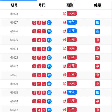
期号
号码
预测
结果
大双
61628
---
殺
---
大单
61627
6
8
7
21
殺
错
大双
61626
8
7
1
16
殺
错
小双
61625
0
4
9
13
殺
中
大单
61624
4
1
6
11
殺
中
小双
61623
6
7
2
15
殺
中
大双
61622
7
5
3
15
殺
中
小双
61621
6
6
7
19
殺
中
大双
61620
0
7
3
10
殺
中
大双
61619
8
9
9
26
殺
错
小双
61618
5
7
3
15
殺
中
小单
61617
6
4
9
19
殺
中