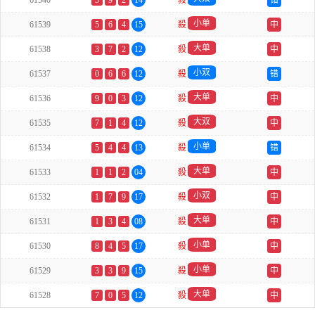
61540
3
9
2
14
殺
错
小单
61539
5
6
4
15
殺
中
大单
61538
3
7
2
12
殺
中
小双
61537
0
6
6
12
殺
错
大单
61536
9
0
3
12
殺
中
大双
61535
7
1
4
12
殺
中
小单
61534
5
4
4
13
殺
错
大单
61533
1
1
2
04
殺
中
小双
61532
1
7
9
17
殺
中
大单
61531
1
3
4
08
殺
中
小单
61530
8
4
5
17
殺
中
小单
61529
3
3
9
15
殺
中
大单
61528
7
0
5
12
殺
中