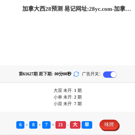
加拿大西28预测 易记网址:28yc.com-加拿大PC预测网-加拿大2.8预测|神测在线预测pc|pc加拿大预测开奖_专注研究加拿大预测!
第
61627
期 距下期:
00
分
00
秒
广告开关：
大双
未开:
1
期
小单
未开:
2
期
小双
未开:
7
期
6
8
7
21
大
单
咪牌
+
+
=
-