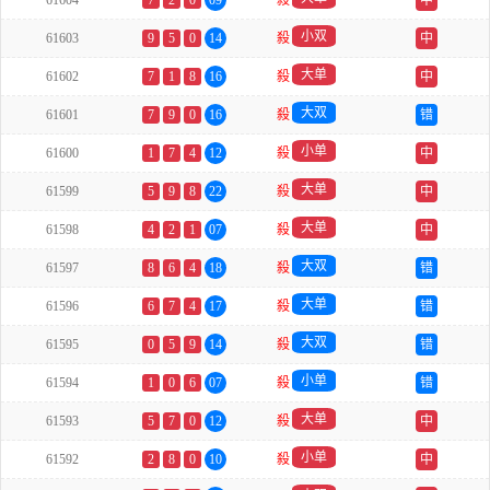
61604
7
2
0
09
殺
中
小双
61603
9
5
0
14
殺
中
大单
61602
7
1
8
16
殺
中
大双
61601
7
9
0
16
殺
错
小单
61600
1
7
4
12
殺
中
大单
61599
5
9
8
22
殺
中
大单
61598
4
2
1
07
殺
中
大双
61597
8
6
4
18
殺
错
大单
61596
6
7
4
17
殺
错
大双
61595
0
5
9
14
殺
错
小单
61594
1
0
6
07
殺
错
大单
61593
5
7
0
12
殺
中
小单
61592
2
8
0
10
殺
中