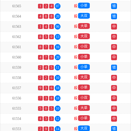
小单
61565
1
2
4
07
殺
错
大双
61564
4
8
8
20
殺
错
大单
61563
1
4
1
06
殺
中
大双
61562
8
5
0
13
殺
中
小双
61561
8
7
1
16
殺
中
小单
61560
4
7
9
20
殺
中
小单
61559
2
4
5
11
殺
错
大双
61558
2
2
6
10
殺
中
小单
61557
9
3
6
18
殺
中
小双
61556
7
3
8
18
殺
中
大单
61555
5
0
5
10
殺
中
小单
61554
4
5
3
12
殺
中
大双
61553
2
9
3
14
殺
错