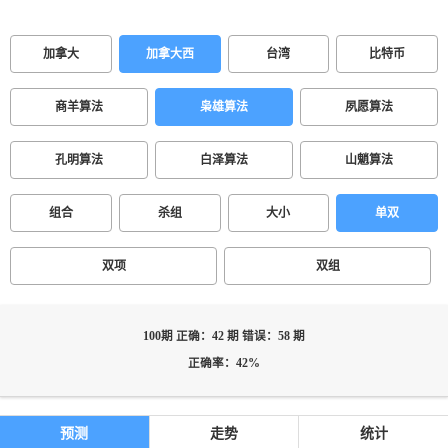
加拿大
加拿大西
台湾
比特币
商羊算法
枭雄算法
夙愿算法
孔明算法
白泽算法
山魈算法
组合
杀组
大小
单双
双项
双组
100期 正确：42 期 错误：58 期
正确率：42%
预测
走势
统计