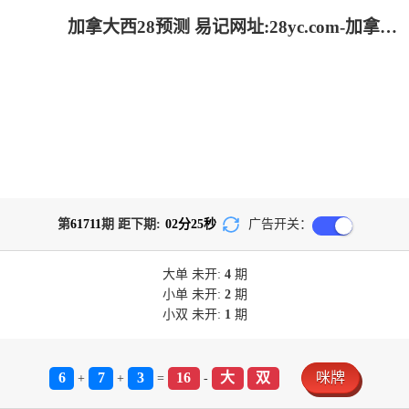
加拿大西28预测 易记网址:28yc.com-加拿大PC预测网-加拿大2.8预测|神测在线预测pc|pc加拿大预测开奖_专注研究加拿大预测!
第
61711
期 距下期:
02
分
25
秒
广告开关：
大单
未开:
4
期
小单
未开:
2
期
小双
未开:
1
期
6
7
3
16
大
双
咪牌
+
+
=
-