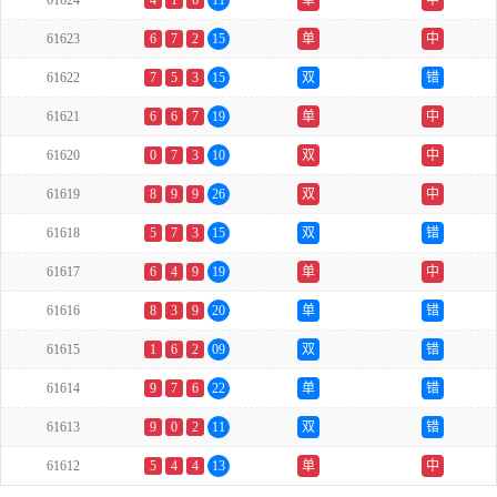
61624
4
1
6
11
单
中
61623
6
7
2
15
单
中
61622
7
5
3
15
双
错
61621
6
6
7
19
单
中
61620
0
7
3
10
双
中
61619
8
9
9
26
双
中
61618
5
7
3
15
双
错
61617
6
4
9
19
单
中
61616
8
3
9
20
单
错
61615
1
6
2
09
双
错
61614
9
7
6
22
单
错
61613
9
0
2
11
双
错
61612
5
4
4
13
单
中