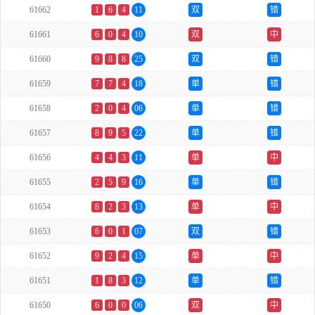
61662
1
6
4
11
双
错
61661
6
0
4
10
双
中
61660
9
8
8
25
双
错
61659
7
7
4
18
单
错
61658
2
0
4
06
单
错
61657
8
9
5
22
单
错
61656
4
4
3
11
单
中
61655
2
5
9
16
单
错
61654
8
2
3
13
单
中
61653
6
0
1
07
双
错
61652
9
2
4
15
单
中
61651
1
8
3
12
单
错
61650
6
0
0
06
双
中