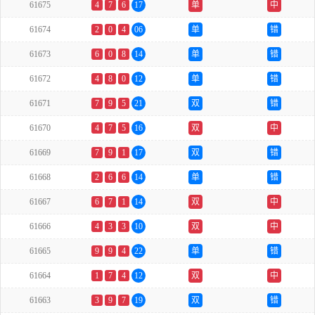
61675
4
7
6
17
单
中
61674
2
0
4
06
单
错
61673
6
0
8
14
单
错
61672
4
8
0
12
单
错
61671
7
9
5
21
双
错
61670
4
7
5
16
双
中
61669
7
9
1
17
双
错
61668
2
6
6
14
单
错
61667
6
7
1
14
双
中
61666
4
3
3
10
双
中
61665
9
9
4
22
单
错
61664
1
7
4
12
双
中
61663
3
9
7
19
双
错