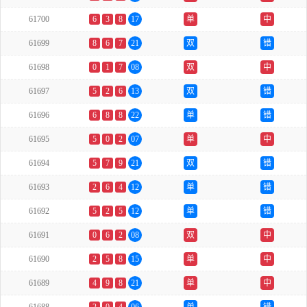
61700
6
3
8
17
单
中
61699
8
6
7
21
双
错
61698
0
1
7
08
双
中
61697
5
2
6
13
双
错
61696
6
8
8
22
单
错
61695
5
0
2
07
单
中
61694
5
7
9
21
双
错
61693
2
6
4
12
单
错
61692
5
2
5
12
单
错
61691
0
6
2
08
双
中
61690
2
5
8
15
单
中
61689
4
9
8
21
单
中