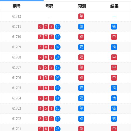
期号
号码
预测
结果
61712
---
单
---
61711
6
7
3
16
单
错
61710
3
7
2
12
双
中
61709
5
0
2
07
双
错
61708
7
8
9
24
双
中
61707
9
5
3
17
单
中
61706
1
5
0
06
双
中
61705
7
8
2
17
双
错
61704
7
4
0
11
双
错
61703
4
5
1
10
单
错
61702
3
3
9
15
双
错
61701
9
8
8
25
单
中