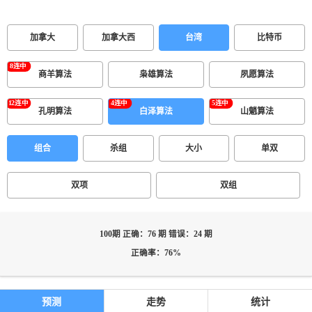
加拿大
加拿大西
台湾
比特币
商羊算法
枭雄算法
夙愿算法
孔明算法
白泽算法
山魈算法
组合
杀组
大小
单双
双项
双组
100期 正确：76 期 错误：24 期
正确率：76%
预测
走势
统计