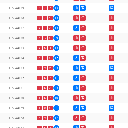
115044179
8
2
5
15
小
双
错
115044178
2
2
9
13
小
单
中
115044177
4
1
8
13
大
单
中
115044176
6
3
0
09
小
单
中
115044175
4
8
1
13
小
单
中
115044174
5
7
0
12
大
双
中
115044173
8
9
6
23
小
双
错
115044172
2
6
3
11
大
单
中
115044171
9
6
8
23
小
单
中
115044170
1
6
3
10
小
双
中
115044169
1
0
0
01
大
双
错
115044168
5
9
3
17
大
单
中