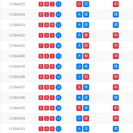
115044205
9
0
2
11
小
双
中
115044204
8
1
3
12
大
单
错
115044203
2
0
9
11
大
双
错
115044202
3
3
5
11
大
单
中
115044201
7
2
1
10
大
双
中
115044200
6
6
1
13
大
单
中
115044199
9
6
9
24
小
单
错
115044198
6
9
3
18
小
双
中
115044197
8
8
8
24
大
单
中
115044196
0
0
1
01
大
双
错
115044195
6
6
6
18
大
单
中
115044194
7
2
5
14
小
双
中
115044193
5
0
6
11
大
双
错