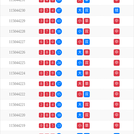
115044231
8
4
8
20
大
单
中
115044230
0
3
4
07
大
双
错
115044229
3
0
0
03
小
单
中
115044228
1
7
8
16
小
双
中
115044227
6
5
0
11
小
双
中
115044226
2
8
3
13
大
单
中
115044225
7
9
8
24
小
双
中
115044224
0
2
9
11
大
单
中
115044223
8
5
4
17
大
单
中
115044222
2
1
2
05
小
双
中
115044221
2
4
4
10
大
双
中
115044220
2
8
0
10
大
双
中
115044219
0
8
5
13
小
单
中