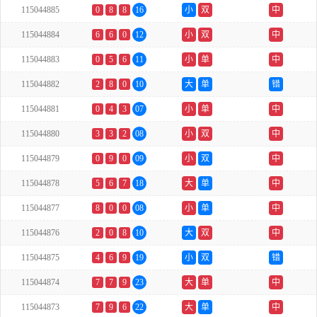
115044885
0
8
8
16
小
双
中
115044884
6
6
0
12
小
双
中
115044883
0
5
6
11
小
单
中
115044882
2
8
0
10
大
单
错
115044881
0
4
3
07
小
单
中
115044880
3
3
2
08
小
双
中
115044879
0
9
0
09
小
双
中
115044878
5
6
7
18
大
单
中
115044877
8
0
0
08
小
单
中
115044876
2
0
8
10
大
双
中
115044875
4
6
9
19
小
双
错
115044874
7
7
9
23
大
单
中
115044873
7
9
6
22
大
单
中