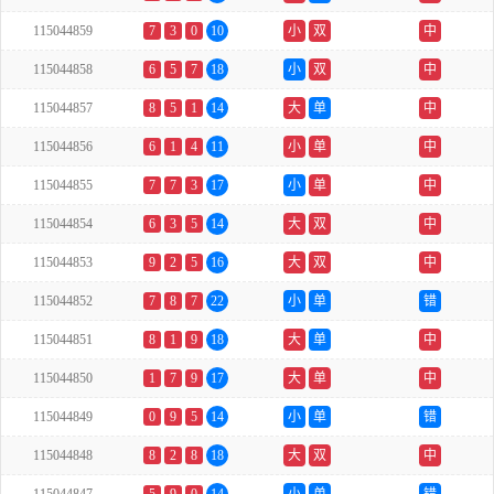
115044859
7
3
0
10
小
双
中
115044858
6
5
7
18
小
双
中
115044857
8
5
1
14
大
单
中
115044856
6
1
4
11
小
单
中
115044855
7
7
3
17
小
单
中
115044854
6
3
5
14
大
双
中
115044853
9
2
5
16
大
双
中
115044852
7
8
7
22
小
单
错
115044851
8
1
9
18
大
单
中
115044850
1
7
9
17
大
单
中
115044849
0
9
5
14
小
单
错
115044848
8
2
8
18
大
双
中