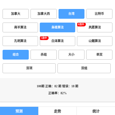
加拿大
加拿大西
台湾
比特币
商羊算法
枭雄算法
夙愿算法
孔明算法
白泽算法
山魈算法
组合
杀组
大小
单双
双项
双组
100期 正确：82 期 错误：18 期
正确率：82%
预测
走势
统计