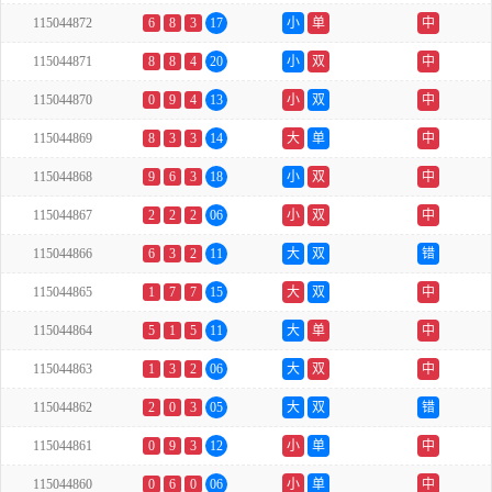
115044872
6
8
3
17
小
单
中
115044871
8
8
4
20
小
双
中
115044870
0
9
4
13
小
双
中
115044869
8
3
3
14
大
单
中
115044868
9
6
3
18
小
双
中
115044867
2
2
2
06
小
双
中
115044866
6
3
2
11
大
双
错
115044865
1
7
7
15
大
双
中
115044864
5
1
5
11
大
单
中
115044863
1
3
2
06
大
双
中
115044862
2
0
3
05
大
双
错
115044861
0
9
3
12
小
单
中
115044860
0
6
0
06
小
单
中