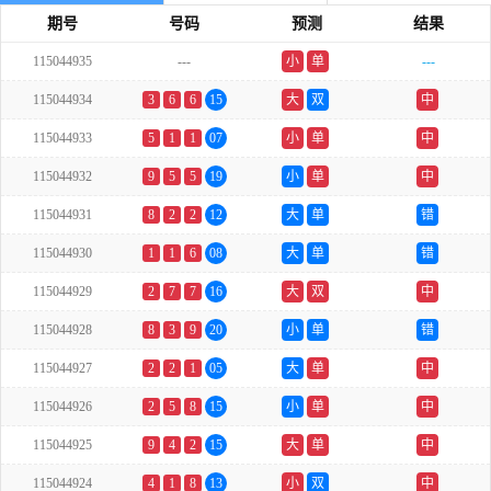
期号
号码
预测
结果
115044935
---
小
单
---
115044934
3
6
6
15
大
双
中
115044933
5
1
1
07
小
单
中
115044932
9
5
5
19
小
单
中
115044931
8
2
2
12
大
单
错
115044930
1
1
6
08
大
单
错
115044929
2
7
7
16
大
双
中
115044928
8
3
9
20
小
单
错
115044927
2
2
1
05
大
单
中
115044926
2
5
8
15
小
单
中
115044925
9
4
2
15
大
单
中
115044924
4
1
8
13
小
双
中