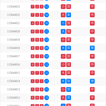
115044923
7
2
3
12
小
双
中
115044922
7
1
8
16
大
单
中
115044921
4
3
9
16
小
双
中
115044920
9
1
2
12
大
双
中
115044919
5
0
8
13
小
单
中
115044918
8
1
0
09
大
双
错
115044917
6
1
3
10
小
双
中
115044916
4
2
6
12
小
双
中
115044915
6
7
9
22
大
双
中
115044914
1
5
5
11
大
双
错
115044913
5
0
8
13
小
双
中
115044912
6
6
7
19
大
双
中