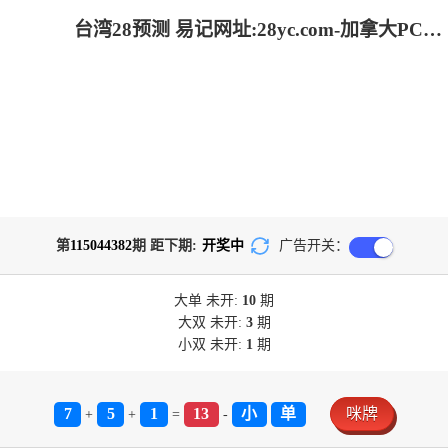
台湾28预测 易记网址:28yc.com-加拿大PC预测网-加拿大2.8预测|神测在线预测pc|pc加拿大预测开奖_专注研究加拿大预测!
第
115044382
期 距下期:
开奖中
广告开关：
大单
未开:
10
期
大双
未开:
3
期
小双
未开:
1
期
7
5
1
13
小
单
咪牌
+
+
=
-