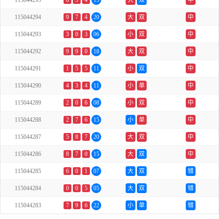
115044295
6
5
4
15
大
双
中
115044294
9
7
4
20
大
双
中
115044293
3
0
3
06
小
双
中
115044292
9
9
0
18
大
双
中
115044291
1
5
5
11
小
双
中
115044290
4
3
4
11
小
单
中
115044289
2
0
6
08
小
双
中
115044288
2
7
6
15
小
单
中
115044287
5
8
7
20
大
双
中
115044286
8
7
0
15
大
双
中
115044285
6
0
1
07
大
双
错
115044284
0
0
5
05
大
双
错
115044283
7
9
6
22
小
单
错