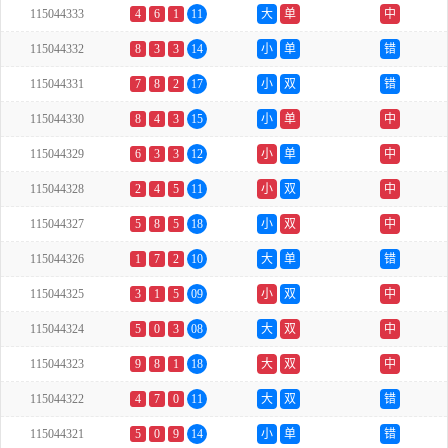
115044333
4
6
1
11
大
单
中
115044332
8
3
3
14
小
单
错
115044331
7
8
2
17
小
双
错
115044330
8
4
3
15
小
单
中
115044329
6
3
3
12
小
单
中
115044328
2
4
5
11
小
双
中
115044327
5
8
5
18
小
双
中
115044326
1
7
2
10
大
单
错
115044325
3
1
5
09
小
双
中
115044324
5
0
3
08
大
双
中
115044323
9
8
1
18
大
双
中
115044322
4
7
0
11
大
双
错
115044321
5
0
9
14
小
单
错