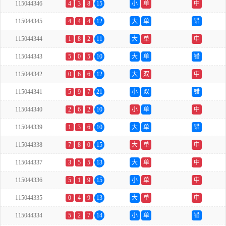
115044346
4
3
8
15
小
单
中
115044345
4
4
4
12
大
单
错
115044344
1
8
2
11
大
单
中
115044343
5
0
5
10
大
单
错
115044342
0
6
6
12
大
双
中
115044341
5
9
7
21
小
双
错
115044340
2
6
2
10
小
单
中
115044339
1
3
6
10
大
单
错
115044338
7
8
0
15
大
单
中
115044337
3
5
5
13
大
单
中
115044336
5
1
9
15
小
单
中
115044335
0
4
9
13
大
单
中
115044334
5
2
7
14
小
单
错