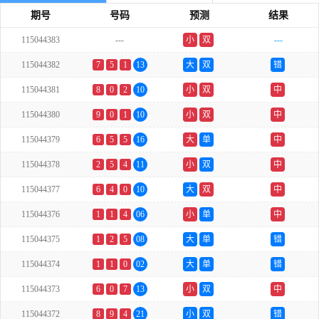
期号
号码
预测
结果
115044383
---
小
双
---
115044382
7
5
1
13
大
双
错
115044381
8
0
2
10
小
双
中
115044380
9
0
1
10
小
双
中
115044379
6
5
5
16
大
单
中
115044378
2
5
4
11
小
双
中
115044377
6
4
0
10
大
双
中
115044376
1
1
4
06
小
单
中
115044375
1
2
5
08
大
单
错
115044374
1
1
0
02
大
单
错
115044373
6
0
7
13
小
双
中
115044372
8
9
4
21
小
双
错