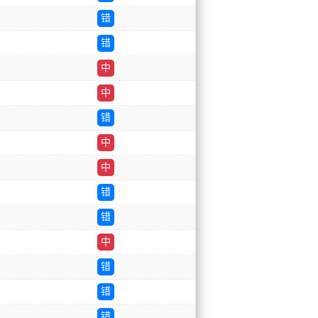
错
错
中
中
错
中
中
错
错
中
错
错
错