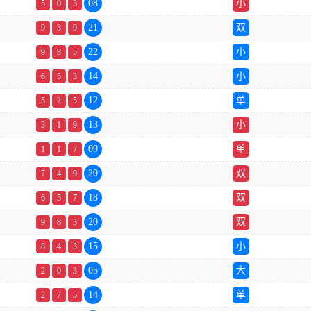
08
小
5
0
3
21
双
9
3
9
22
小
9
8
5
14
小
6
5
3
12
单
5
2
5
13
小
3
1
9
09
单
1
1
7
20
双
7
4
9
18
双
6
5
7
20
双
9
8
3
15
小
8
4
3
05
大
2
0
3
14
单
2
7
5