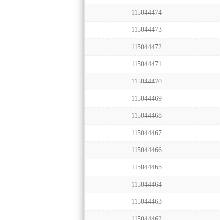
115044474
115044473
115044472
115044471
115044470
115044469
115044468
115044467
115044466
115044465
115044464
115044463
115044462