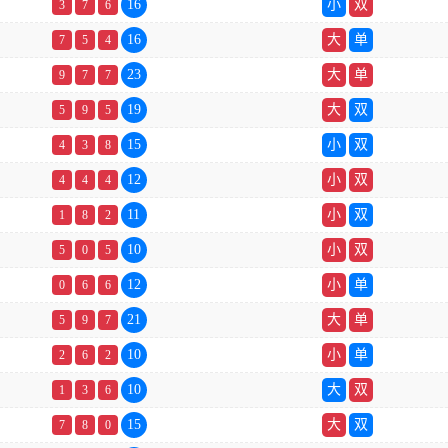
16
小
双
3
7
6
16
大
单
7
5
4
23
大
单
9
7
7
19
大
双
5
9
5
15
小
双
4
3
8
12
小
双
4
4
4
11
小
双
1
8
2
10
小
双
5
0
5
12
小
单
0
6
6
21
大
单
5
9
7
10
小
单
2
6
2
10
大
双
1
3
6
15
大
双
7
8
0