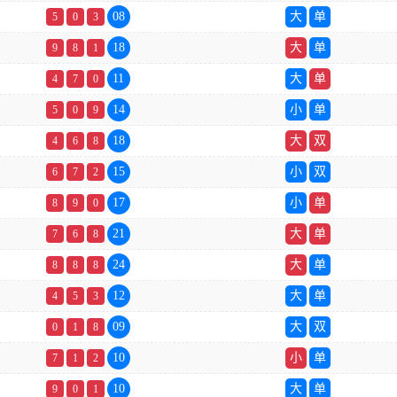
08
大
单
5
0
3
18
大
单
9
8
1
11
大
单
4
7
0
14
小
单
5
0
9
18
大
双
4
6
8
15
小
双
6
7
2
17
小
单
8
9
0
21
大
单
7
6
8
24
大
单
8
8
8
12
大
单
4
5
3
09
大
双
0
1
8
10
小
单
7
1
2
10
大
单
9
0
1