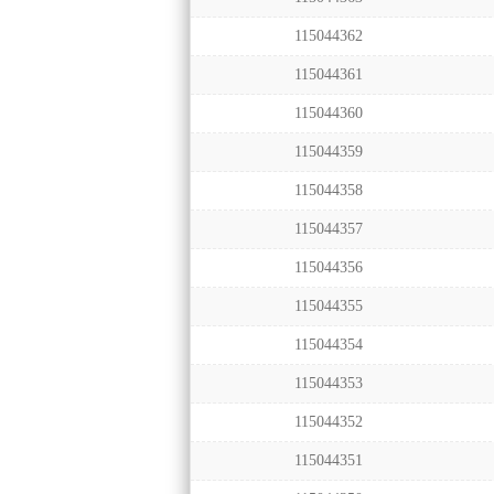
115044362
115044361
115044360
115044359
115044358
115044357
115044356
115044355
115044354
115044353
115044352
115044351