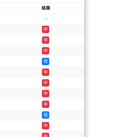
结果
---
中
中
中
错
中
中
中
中
错
中
中