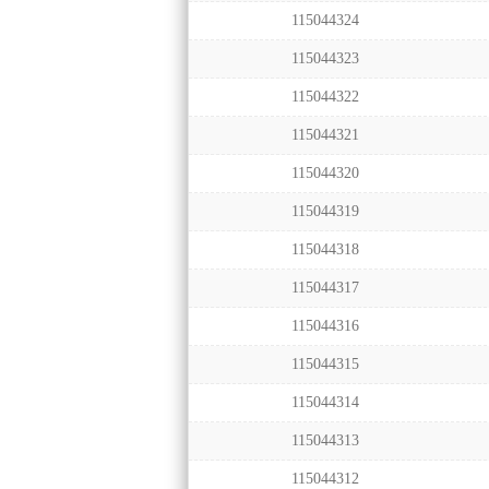
115044324
115044323
115044322
115044321
115044320
115044319
115044318
115044317
115044316
115044315
115044314
115044313
115044312