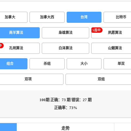
加拿大
加拿大西
台湾
比特币
商羊算法
枭雄算法
夙愿算法
孔明算法
白泽算法
山魈算法
组合
杀组
大小
单双
双项
双组
100期 正确：73 期 错误：27 期
正确率：73%
走势