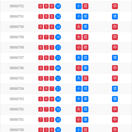
08060792
0
9
9
18
小
双
中
08060791
5
9
0
14
小
单
错
08060790
9
5
0
14
大
单
中
08060789
8
7
3
18
大
双
中
08060788
6
2
5
13
小
单
中
08060787
2
6
5
13
大
双
错
08060786
4
1
1
06
小
单
中
08060785
2
5
5
12
大
双
中
08060784
8
8
7
23
小
双
错
08060783
1
0
9
10
大
单
错
08060782
3
7
9
19
大
双
中
08060781
7
3
0
10
小
单
中
08060780
5
3
8
16
小
双
中