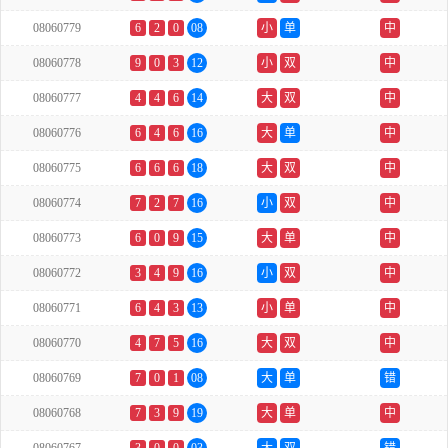
08060779
6
2
0
08
小
单
中
08060778
9
0
3
12
小
双
中
08060777
4
4
6
14
大
双
中
08060776
6
4
6
16
大
单
中
08060775
6
6
6
18
大
双
中
08060774
7
2
7
16
小
双
中
08060773
6
0
9
15
大
单
中
08060772
3
4
9
16
小
双
中
08060771
6
4
3
13
小
单
中
08060770
4
7
5
16
大
双
中
08060769
7
0
1
08
大
单
错
08060768
7
3
9
19
大
单
中