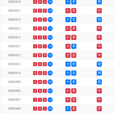
08060818
4
8
4
16
小
单
错
08060817
8
2
0
10
小
双
中
08060816
4
2
3
09
大
双
错
08060815
4
1
8
13
小
单
中
08060814
0
2
1
03
小
单
中
08060813
1
8
5
14
大
单
中
08060812
3
6
9
18
大
双
中
08060811
4
6
0
10
大
单
错
08060810
9
2
8
19
小
双
错
08060809
4
4
0
08
大
单
错
08060808
4
0
1
05
小
单
中
08060807
3
5
6
14
大
双
中
08060806
3
4
2
09
大
单
中