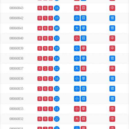
08060843
6
6
4
16
大
双
中
08060842
9
5
5
19
小
双
错
08060841
4
0
4
08
大
单
错
08060840
8
0
5
13
小
双
中
08060839
6
9
4
19
小
单
中
08060838
3
4
7
14
小
单
错
08060837
4
5
3
12
大
双
中
08060836
5
9
2
16
小
单
错
08060835
5
6
4
15
小
双
错
08060834
8
9
6
23
小
双
错
08060833
1
9
1
11
小
单
中
08060832
6
9
7
22
大
双
中