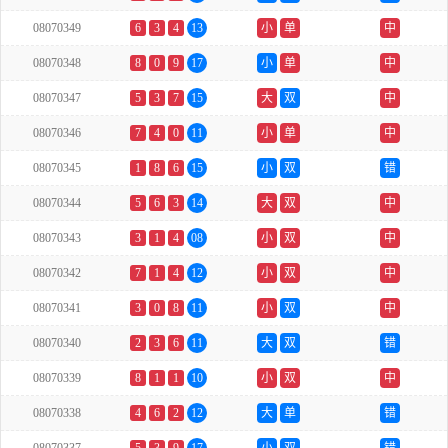
08070349
6
3
4
13
小
单
中
08070348
8
0
9
17
小
单
中
08070347
5
3
7
15
大
双
中
08070346
7
4
0
11
小
单
中
08070345
1
8
6
15
小
双
错
08070344
5
6
3
14
大
双
中
08070343
3
1
4
08
小
双
中
08070342
7
1
4
12
小
双
中
08070341
3
0
8
11
小
双
中
08070340
2
3
6
11
大
双
错
08070339
8
1
1
10
小
双
中
08070338
4
6
2
12
大
单
错