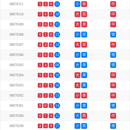
08070311
5
2
8
15
小
单
中
08070310
7
4
7
18
大
双
中
08070309
1
6
8
15
大
单
中
08070308
8
1
6
15
小
双
错
08070307
4
4
6
14
大
双
中
08070306
5
6
3
14
小
单
错
08070305
1
4
3
08
大
单
错
08070304
5
5
6
16
大
单
中
08070303
4
7
5
16
大
单
中
08070302
5
5
3
13
小
单
中
08070301
9
0
5
14
小
单
错
08070300
0
7
4
11
大
单
中
08070299
4
4
9
17
小
双
错