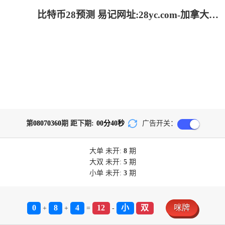
比特币28预测 易记网址:28yc.com-加拿大PC预测网-加拿大2.8预测|神测在线预测pc|pc加拿大预测开奖_专注研究加拿大预测!
第
08070360
期 距下期:
00
分
39
秒
广告开关：
大单
未开:
8
期
大双
未开:
5
期
小单
未开:
3
期
0
8
4
12
小
双
咪牌
+
+
=
-