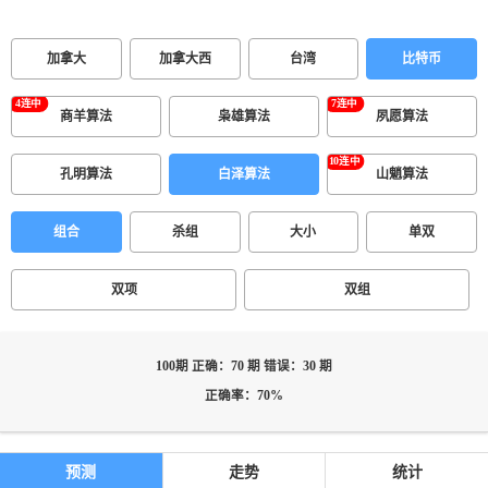
加拿大
加拿大西
台湾
比特币
商羊算法
枭雄算法
夙愿算法
孔明算法
白泽算法
山魈算法
组合
杀组
大小
单双
双项
双组
100期 正确：70 期 错误：30 期
正确率：70%
预测
走势
统计