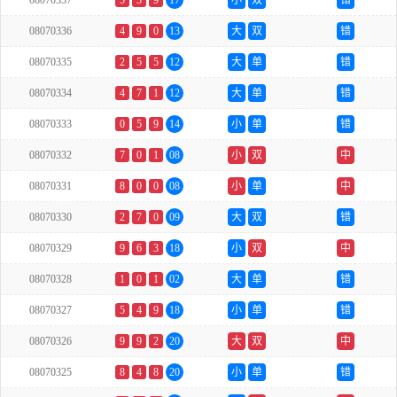
08070337
5
3
9
17
小
双
错
08070336
4
9
0
13
大
双
错
08070335
2
5
5
12
大
单
错
08070334
4
7
1
12
大
单
错
08070333
0
5
9
14
小
单
错
08070332
7
0
1
08
小
双
中
08070331
8
0
0
08
小
单
中
08070330
2
7
0
09
大
双
错
08070329
9
6
3
18
小
双
中
08070328
1
0
1
02
大
单
错
08070327
5
4
9
18
小
单
错
08070326
9
9
2
20
大
双
中
08070325
8
4
8
20
小
单
错