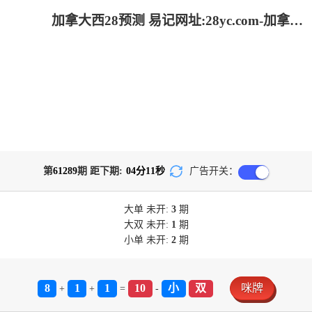
加拿大西28预测 易记网址:28yc.com-加拿大PC预测网-加拿大2.8预测|神测在线预测pc|pc加拿大预测开奖_专注研究加拿大预测!
第
61289
期 距下期:
04
分
11
秒
广告开关：
大单
未开:
3
期
大双
未开:
1
期
小单
未开:
2
期
8
1
1
10
小
双
咪牌
+
+
=
-