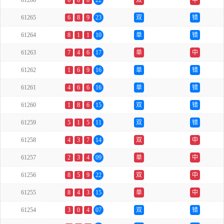
61266
6
8
8
22
双
中
61265
6
8
9
23
双
错
61264
8
1
1
10
单
错
61263
7
4
6
17
单
中
61262
1
6
9
16
单
错
61261
4
6
6
16
单
错
61260
1
8
6
15
双
错
61259
5
1
5
11
双
错
61258
4
3
7
14
双
中
61257
2
3
4
09
单
中
61256
8
5
9
22
双
中
61255
8
4
3
15
单
中
61254
3
0
4
07
双
错