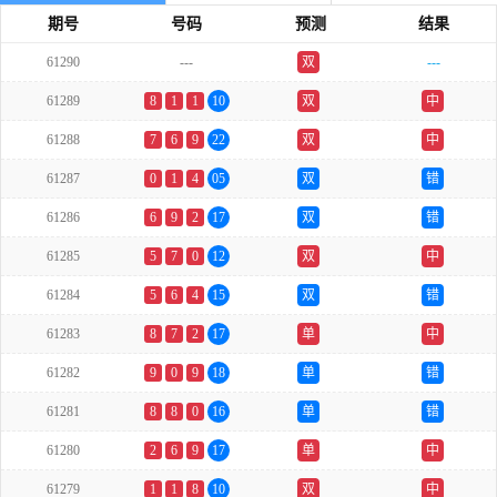
期号
号码
预测
结果
61290
---
双
---
61289
8
1
1
10
双
中
61288
7
6
9
22
双
中
61287
0
1
4
05
双
错
61286
6
9
2
17
双
错
61285
5
7
0
12
双
中
61284
5
6
4
15
双
错
61283
8
7
2
17
单
中
61282
9
0
9
18
单
错
61281
8
8
0
16
单
错
61280
2
6
9
17
单
中
61279
1
1
8
10
双
中